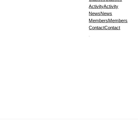
Activity
Activity
News
News
Members
Members
Contact
Contact