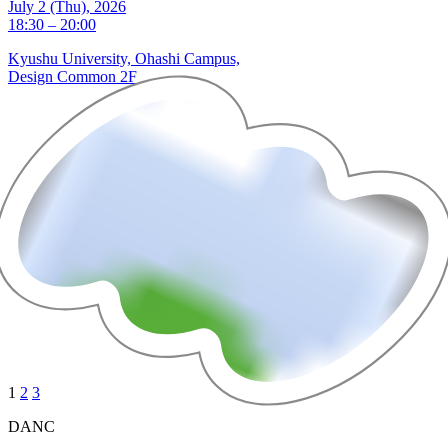
July 2 (Thu), 2026
18:30 – 20:00
Kyushu University, Ohashi Campus,
Design Common 2F
1
2
3
DANC