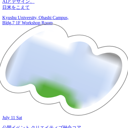
AIとデザイン、
日米をこえて
Kyushu University, Ohashi Campus,
Bldg.7 1F Workshop Room
July 11 Sat
公開イベント
クリエイティブ融合コア