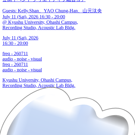
Guests: Kelly.Shan、YAO Chung-Han、山元汰央
July 11 (Sat), 2026 16:30 - 20:00
@ Kyushu University, Ohashi Campus,
Recording Studio, Acoustic Lab Bldg.
July 11 (Sat), 2026
16:30 - 20:00
freq - 260711
audio - noise - visual
freq - 260711
audio - noise - visual
Kyushu University, Ohashi Campus,
Recording Studio, Acoustic Lab Bldg.