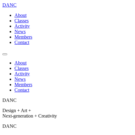
DANC
About
Classes
Activity
News
Members
Contact
About
Classes
Activity
News
Members
Contact
DANC
Design + Art +
Next-generation + Creativity
DANC